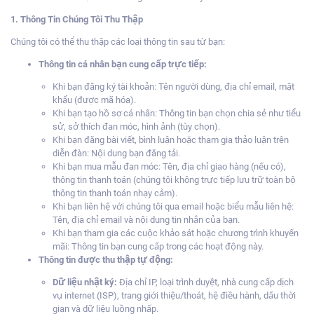
1. Thông Tin Chúng Tôi Thu Thập
Chúng tôi có thể thu thập các loại thông tin sau từ bạn:
Thông tin cá nhân bạn cung cấp trực tiếp:
Khi bạn đăng ký tài khoản: Tên người dùng, địa chỉ email, mật
khẩu (được mã hóa).
Khi bạn tạo hồ sơ cá nhân: Thông tin bạn chọn chia sẻ như tiểu
sử, sở thích đan móc, hình ảnh (tùy chọn).
Khi bạn đăng bài viết, bình luận hoặc tham gia thảo luận trên
diễn đàn: Nội dung bạn đăng tải.
Khi bạn mua mẫu đan móc: Tên, địa chỉ giao hàng (nếu có),
thông tin thanh toán (chúng tôi không trực tiếp lưu trữ toàn bộ
thông tin thanh toán nhạy cảm).
Khi bạn liên hệ với chúng tôi qua email hoặc biểu mẫu liên hệ:
Tên, địa chỉ email và nội dung tin nhắn của bạn.
Khi bạn tham gia các cuộc khảo sát hoặc chương trình khuyến
mãi: Thông tin bạn cung cấp trong các hoạt động này.
Thông tin được thu thập tự động:
Dữ liệu nhật ký:
Địa chỉ IP, loại trình duyệt, nhà cung cấp dịch
vụ internet (ISP), trang giới thiệu/thoát, hệ điều hành, dấu thời
gian và dữ liệu luồng nhấp.