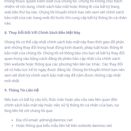
không thuộc quyền kiểm soát của chúng tôi. Chúng tôi không chịu trách
nhiệm
về nội dung, chính sách bảo mật hoặc thông lệ của bất kỳ trang
web bên thứ ba nào. Chúng tôi khuyến khích bạn nên xem xét chính sách
bảo mật của các trang web đó trước khi cung cấp bất kỳ thông tin cá nhân
nào.
8. Thay Đổi Đối Với Chính Sách Bảo Mật Này
Chúng tôi có thể cập nhật chính sách bảo mật này theo thời gian để phản
ánh những thay đổi trong hoạt động kinh doanh, pháp luật hoặc thông lệ
bảo mật của chúng tôi. Chúng tôi sẽ thông báo cho bạn về bất kỳ thay đổi
quan trọng nào bằng cách đăng tải phiên bản cập nhật của chính sách
trên website hoặc thông qua các phương tiện liên lạc khác. Các thay đổi
sẽ có hiệu lực kể từ ngày được đăng tải. Chúng tôi khuyến khích bạn nên
xem xét định kỳ chính sách bảo mật này để nắm được những cập nhật
mới nhất.
9. Thông Tin Liên Hệ
Nếu bạn có bất kỳ câu hỏi, thắc mắc hoặc yêu cầu nào liên quan đến
chính sách bảo mật này hoặc việc xử lý thông tin cá nhân của bạn, vui
lòng liên hệ với chúng tôi qua:
Địa chỉ email:
admin@danmoc.net
Hoặc thông qua biểu mẫu liên hệ trên website danmoc.net.