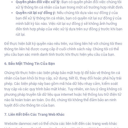
Quyền phản đối việc xử lý:
Bạn có quyền ph
ản đối việc chúng tôi
xử lý thông tin cá nhân của bạn trong một số trường hợp nhất định.
Quyền rút lại sự đồng ý:
Nếu
chúng tôi dựa vào sự đồng ý của
bạn để xử lý thông tin cá nhân, bạn có quyền rút lại sự đồng ý của
mình bất kỳ lúc nào. Việc rút lại sự đồng ý sẽ không ảnh hưởng
đến tính hợp pháp của việc xử lý dựa trên sự đồng ý trước khi bạn
rút lại.
Để thực hiện bất kỳ quyền nào nêu trên, vui lòng liên hệ với chúng tôi theo
thông tin liên hệ được cung cấp ở cuối chính sách này. Chúng tôi có thể
yêu cầu bạn xác minh danh tính trước khi thực hiện yêu cầu của bạn.
6. Bảo Mật Thông Tin Của Bạn
Chú
ng tôi thực hiện các biện pháp bảo mật hợp lý để bảo vệ thông tin cá
nhân của bạn khỏi bị truy cập, sử dụng, tiết lộ, thay đổi hoặc phá hủy trái
phép.
Các biện pháp này bao gồm mã hóa dữ liệu nhạy cảm, kiểm soát
truy cập và các quy trình bảo mật khác. Tuy nhiên, xin lưu ý rằng không có
phương pháp truyền tải dữ liệu qua internet hoặc hệ thống lưu trữ điện tử
nào là hoàn toàn an toàn. Do đó, chúng tôi không thể đảm bảo an ninh
tuyệt đối cho thông tin của bạn.
7. Liên Kết Đến Các Trang Web Khác
Website danmoc.
net có thể chứa các liên kết đến các trang web khác