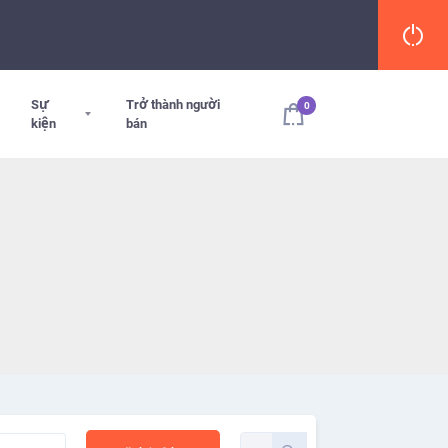
Sự
Trở thành người
0
kiện
bán