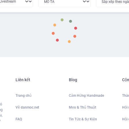
Liên kết
Blog
Cộn
Trang chủ
Cảm Hứng Handmade
Thàn
có
Về danmoc.net
Mẹo & Thủ Thuật
Hội
ng
u,
FAQ
Tin Tức & Sự Kiện
Hỏi
y