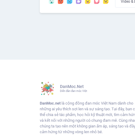
DanMoc.Net
Diễn đàn đan móc VIệt
DanMoc.net
là cộng đồng đan móc Việt Nam dành cho
những ai yêu thích sợi len và sự sáng tạo. Tại đây, bạn 
thể chia sẻ tác phẩm, học hỏi kỹ thuật mới, tìm cảm hứ
và kết nối với những người có chung đam mê. Cùng nha
chúng ta tạo nên một không gian ấm áp, sáng tạo và đầ
cảm hứng từ những vòng len nhỏ bé.