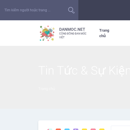
DANMOC.NET
Trang
CỘNG ĐỒNG ĐAN MÓC
chủ
VIỆT
Tin Tức & Sự Kiệ
Trang chủ