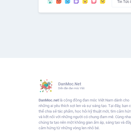
DanMoc.Net
Diễn đàn đan móc VIệt
DanMoc.net
là cộng đồng đan móc Việt Nam dành cho
những ai yêu thích sợi len và sự sáng tạo. Tại đây, bạn 
thể chia sẻ tác phẩm, học hỏi kỹ thuật mới, tìm cảm hứ
và kết nối với những người có chung đam mê. Cùng nha
chúng ta tạo nên một không gian ấm áp, sáng tạo và đầ
cảm hứng từ những vòng len nhỏ bé.