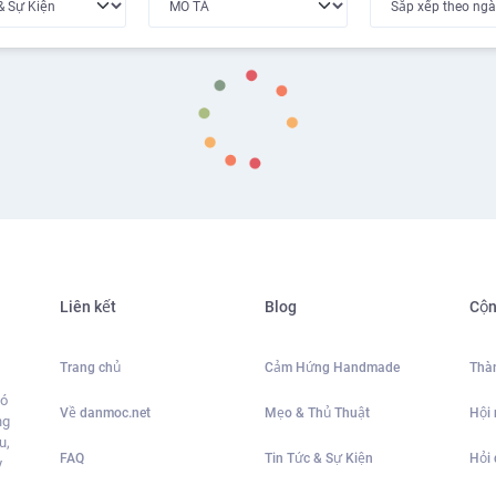
Liên kết
Blog
Cộn
Trang chủ
Cảm Hứng Handmade
Thàn
có
Về danmoc.net
Mẹo & Thủ Thuật
Hội
ng
u,
FAQ
Tin Tức & Sự Kiện
Hỏi
y