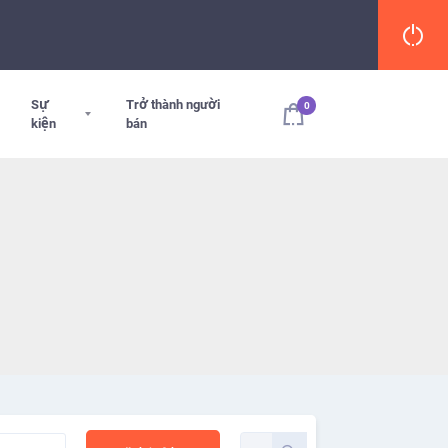
Sự
Trở thành người
0
kiện
bán