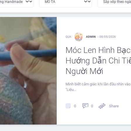
QUA
ADMIN
-
08/05/2026
Móc Len Hình Bạc
Hướng Dẫn Chi Ti
Người Mới
Mình biết cảm giác khi lần đầu nhìn v
"Liệu…
0
Share
0