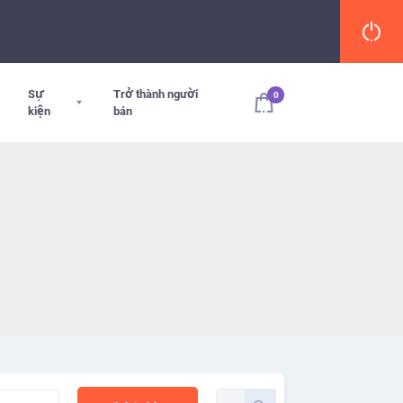
Sự
Trở thành người
0
kiện
bán