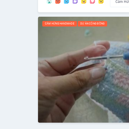
CẢM HỨNG HANDMADE
DỰ ÁN CỘNG ĐỒNG