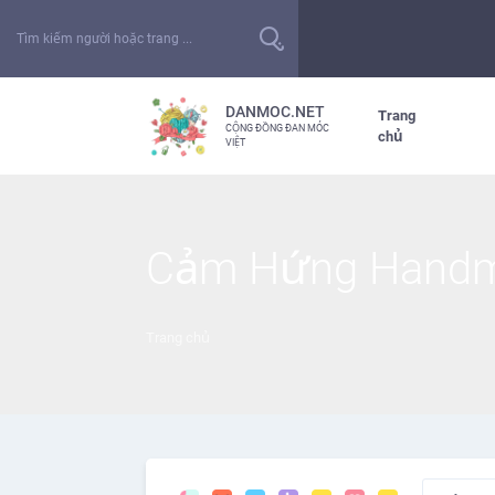
DANMOC.NET
Trang
CỘNG ĐỒNG ĐAN MÓC
chủ
VIỆT
Cảm Hứng Hand
Trang chủ