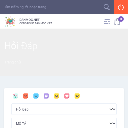
0
DANMOC.NET
CỘNG ĐỒNG ĐAN MÓC VIỆT
Hỏi Đáp
Trang chủ