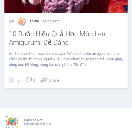
QUA
ADMIN
-
09/05/2025
10 Bước Hiệu Quả Học Móc Len
Amigurumi Dễ Dàng
## 10 bước học móc len hiệu quả: Từ cơ bản đến amigurumi, nắm
vững kỹ thuật, chọn nguyên liệu, đọc chart, thực hành mẫu đơn giản,
nâng cao kỹ năng, sáng tạo sản phẩm độc đáo.
0
Share
0
DanMoc.Net
Diễn đàn đan móc VIệt