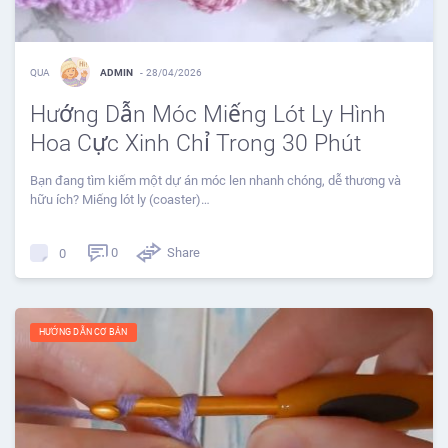
QUA
ADMIN
-
28/04/2026
Hướng Dẫn Móc Miếng Lót Ly Hình
Hoa Cực Xinh Chỉ Trong 30 Phút
Bạn đang tìm kiếm một dự án móc len nhanh chóng, dễ thương và
hữu ích? Miếng lót ly (coaster)…
0
Share
0
HƯỚNG DẪN CƠ BẢN