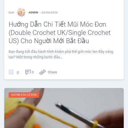
QUA
ADMIN
-
26/04/2026
Hướng Dẫn Chi Tiết Mũi Móc Đơn
(Double Crochet UK/Single Crochet
US) Cho Người Mới Bắt Đầu
Bạn đang bắt đầu hành trình khám phá thế giới móc len đầy sáng
tạo? Một trong những bước đầu…
0
Share
0
HƯỚNG DẪN CƠ BẢN