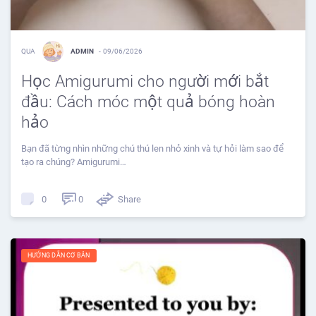
QUA
ADMIN
-
09/06/2026
Học Amigurumi cho người mới bắt
đầu: Cách móc một quả bóng hoàn
hảo
Bạn đã từng nhìn những chú thú len nhỏ xinh và tự hỏi làm sao để
tạo ra chúng? Amigurumi…
0
Share
0
HƯỚNG DẪN CƠ BẢN