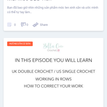
Bạn đã bao giờ nhìn những sản phẩm móc len xinh xắn và ước mình
có thể tự tay làm…
0
Share
0
HƯỚNG DẪN CƠ BẢN