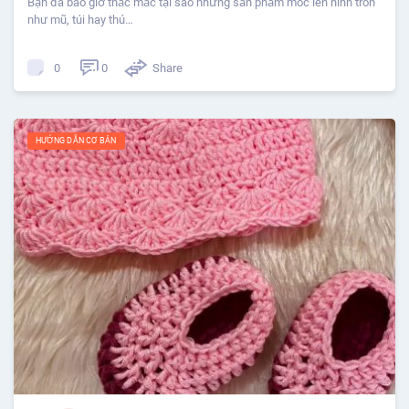
Bạn đã bao giờ thắc mắc tại sao những sản phẩm móc len hình tròn
như mũ, túi hay thú…
0
Share
0
HƯỚNG DẪN CƠ BẢN