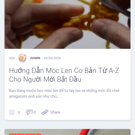
QUA
ADMIN
-
26/04/2026
Hướng Dẫn Móc Len Cơ Bản Từ A-Z
Cho Người Mới Bắt Đầu
Bạn đang muốn học móc len để tự tay tạo ra những món đồ chơi
amigurumi xinh xắn như chú…
0
Share
0