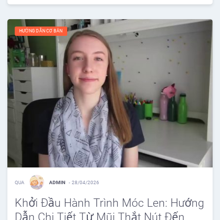
HƯỚNG DẪN CƠ BẢN
QUA
ADMIN
-
28/04/2026
Khởi Đầu Hành Trình Móc Len: Hướng
Dẫn Chi Tiết Từ Mũi Thắt Nút Đến