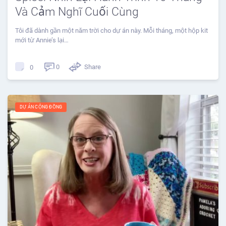
Và Cảm Nghĩ Cuối Cùng
Tôi đã dành gần một năm trời cho dự án này. Mỗi tháng, một hộp kit
mới từ Annie’s lại…
0
Share
0
DỰ ÁN CỘNG ĐỒNG