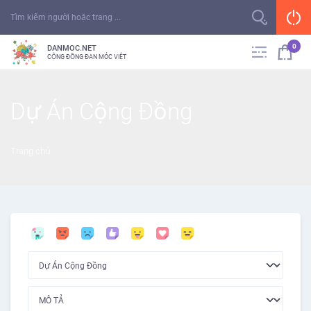
0
DANMOC.NET
CỘNG ĐỒNG ĐAN MÓC VIỆT
Dự Án Cộng Đồng
Trang chủ