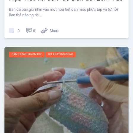
Bạn đã bao giờ nhìn vào một họa tiết đan móc phức tạp và tự hỏi
làm thế nào người…
0
Share
0
CẢM HỨNG HANDMADE
DỰ ÁN CỘNG ĐỒNG