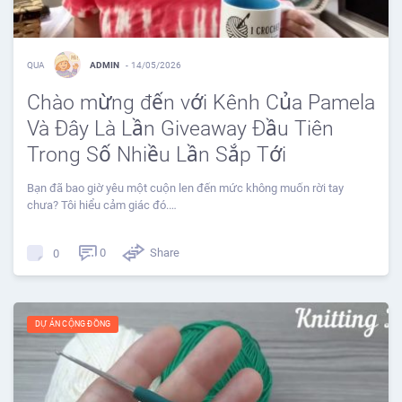
QUA
ADMIN
-
14/05/2026
Chào mừng đến với Kênh Của Pamela
Và Đây Là Lần Giveaway Đầu Tiên
Trong Số Nhiều Lần Sắp Tới
Bạn đã bao giờ yêu một cuộn len đến mức không muốn rời tay
chưa? Tôi hiểu cảm giác đó.…
0
Share
0
DỰ ÁN CỘNG ĐỒNG