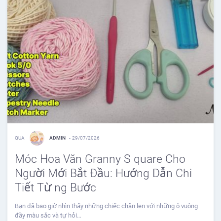
QUA
ADMIN
-
29/07/2026
Móc Hoa Văn Granny S quare Cho
Người Mới Bắt Đầu: Hướng Dẫn Chi
Tiết Từ ng Bước
Bạn đã bao giờ nhìn thấy những chiếc chăn len với những ô vuông
đầy màu sắc và tự hỏi…