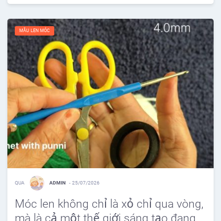
MẪU LEN MÓC
QUA
ADMIN
-
25/07/2026
Móc len không chỉ là xỏ chỉ qua vòng,
mà là cả một thế giới sáng tạo đang