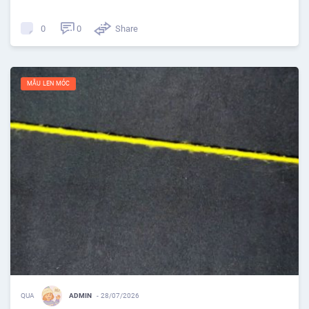
0
Share
0
MẪU LEN MÓC
QUA
ADMIN
-
28/07/2026