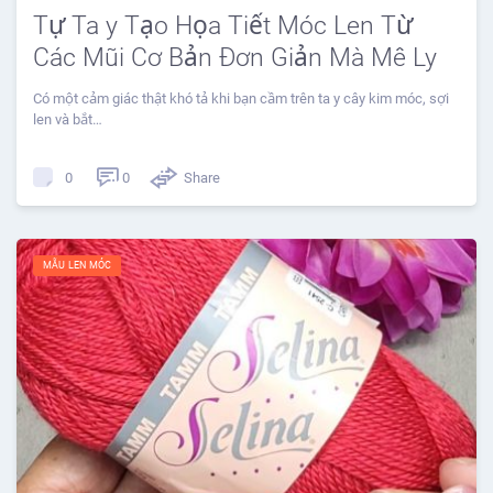
Tự Ta y Tạo Họa Tiết Móc Len Từ
Các Mũi Cơ Bản Đơn Giản Mà Mê Ly
Có một cảm giác thật khó tả khi bạn cầm trên ta y cây kim móc, sợi
len và bắt…
0
Share
0
MẪU LEN MÓC