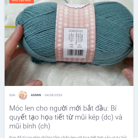
MẪU LEN MÓC
QUA
ADMIN
-
04/08/2026
Móc len cho người mới bắt đầu: Bí
quyết tạo họa tiết từ mũi kép (dc) và
mũi bính (ch)
Bạn đã từ ng nhìn những tấm chăn len với họa tiết tinh xảo và tự hỏi