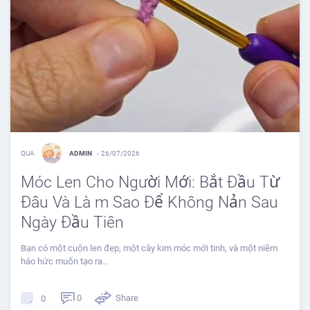
QUA
ADMIN
-
26/07/2026
Móc Len Cho Người Mới: Bắt Đầu Từ
Đâu Và Là m Sao Để Không Nản Sau
Ngày Đầu Tiên
Bạn có một cuộn len đẹp, một cây kim móc mới tinh, và một niềm
háo hức muốn tạo ra…
0
Share
0