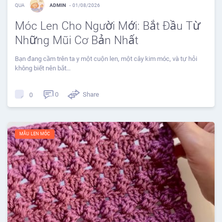
QUA
ADMIN
-
01/08/2026
Móc Len Cho Người Mới: Bắt Đầu Từ
Những Mũi Cơ Bản Nhất
Bạn đang cầm trên ta y một cuộn len, một cây kim móc, và tự hỏi
không biết nên bắt…
0
Share
0
MẪU LEN MÓC