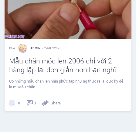
QUA
ADMIN
-
24/07/2026
Mẫu chăn móc len 2006 chỉ với 2
hàng lặp lại đơn giản hơn bạn nghĩ
Có những mẫu chăn len nhìn phức tạp như ng thực ra lại cực kỳ dễ
là m. Mẫu chăn…
0
Share
0