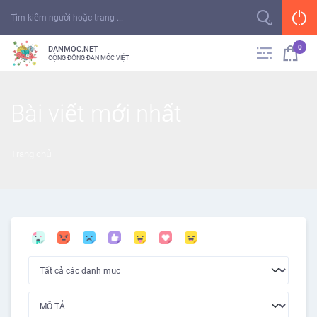
0
DANMOC.NET
CỘNG ĐỒNG ĐAN MÓC VIỆT
Bài viết mới nhất
Trang chủ