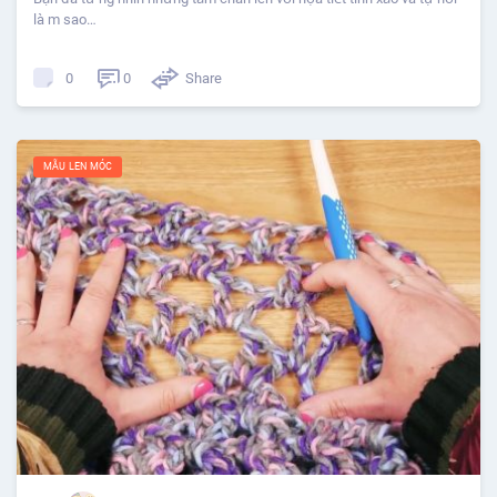
là m sao…
0
Share
0
MẪU LEN MÓC