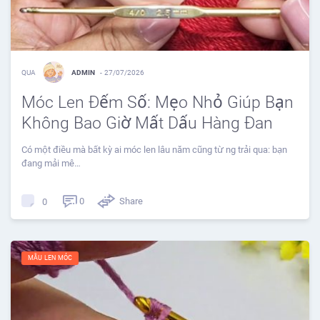
QUA
ADMIN
-
27/07/2026
Móc Len Đếm Số: Mẹo Nhỏ Giúp Bạn
Không Bao Giờ Mất Dấu Hàng Đan
Có một điều mà bất kỳ ai móc len lâu năm cũng từ ng trải qua: bạn
đang mải mê…
0
Share
0
MẪU LEN MÓC