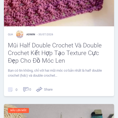
QUA
ADMIN
-
30/07/2026
Mũi Half Double Crochet Và Double
Crochet Kết Hợp Tạo Texture Cực
Đẹp Cho Đồ Móc Len
Bạn có tin không, chỉ với hai mũi móc cơ bản nhất là half double
crochet (hdc) và double crochet…
0
Share
0
MẪU LEN MÓC